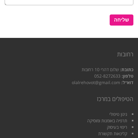
רחובות
כתובת:
שלום דהרי 10 רחובות
טלפון:
052-8272633
דוא״ל:
olalrehovot@gmail.com
הטיפולים במרכז
גינון טיפולי
תרפיה באומנות ומוסיקה
ריפוי בעיסוק
קלינאות תקשורת