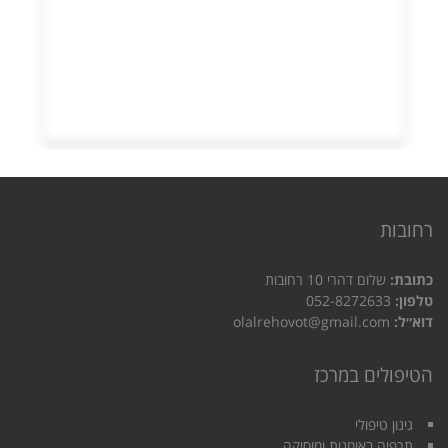
רחובות
כתובת:
שלום דהרי 10 רחובות
טלפון:
052-8272633
דוא״ל:
olalrehovot@gmail.com
הטיפולים במרכז
גינון טיפולי
תרפיה באומנות ומוסיקה