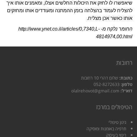
שיאפשרו לו לחזק את היכולות החלשים אצלו, ומאמנים אותו איך
להצליח לעמוד בהצלחה בזמן ההמתנה ומעודדים אותו ומחזקים
אותו כאשר אכן מצליח.
החומר נלקח מ- http://www.ynet.co.il/articles/0,7340,L-
4814974,00.html
רחובות
כתובת:
שלום דהרי 10 רחובות
טלפון:
052-8272633
דוא״ל:
olalrehovot@gmail.com
הטיפולים במרכז
גינון טיפולי
תרפיה באומנות ומוסיקה
ריפוי בעיסוק