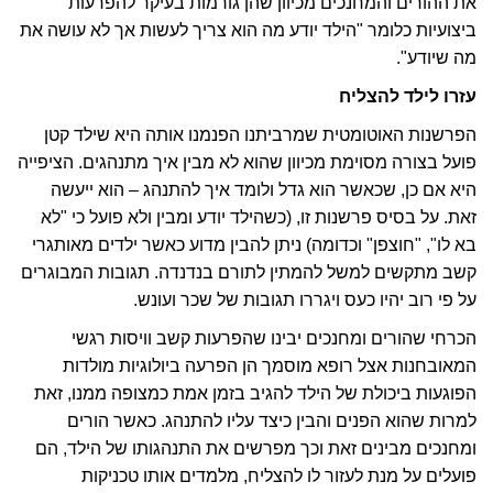
את ההורים והמחנכים מכיוון שהן גורמות בעיקר להפרעות
ביצועיות כלומר "הילד יודע מה הוא צריך לעשות אך לא עושה את
מה שיודע".
עזרו לילד להצליח
הפרשנות האוטומטית שמרביתנו הפנמנו אותה היא שילד קטן
פועל בצורה מסוימת מכיוון שהוא לא מבין איך מתנהגים. הציפייה
היא אם כן, שכאשר הוא גדל ולומד איך להתנהג – הוא ייעשה
זאת. על בסיס פרשנות זו, (כשהילד יודע ומבין ולא פועל כי "לא
בא לו", "חוצפן" וכדומה) ניתן להבין מדוע כאשר ילדים מאותגרי
קשב מתקשים למשל להמתין לתורם בנדנדה. תגובות המבוגרים
על פי רוב יהיו כעס ויגררו תגובות של שכר ועונש.
הכרחי שהורים ומחנכים יבינו שהפרעות קשב וויסות רגשי
המאובחנות אצל רופא מוסמך הן הפרעה ביולוגיות מולדות
הפוגעות ביכולת של הילד להגיב בזמן אמת כמצופה ממנו, זאת
למרות שהוא הפנים והבין כיצד עליו להתנהג. כאשר הורים
ומחנכים מבינים זאת וכך מפרשים את התנהגותו של הילד, הם
פועלים על מנת לעזור לו להצליח, מלמדים אותו טכניקות